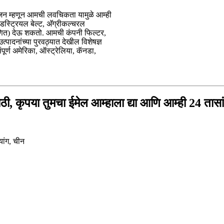
ोजन म्हणून आमची लवचिकता यामुळे आम्ही
 इंडस्ट्रियल बेल्ट, अ‍ॅग्रीकल्चरल
प्रमाणित) देऊ शकतो. आमची कंपनी फिल्टर,
्पादनांच्या पुरवठ्यात देखील विशेषज्ञ
र्ण अमेरिका, ऑस्ट्रेलिया, कॅनडा,
ठी, कृपया तुमचा ईमेल आम्हाला द्या आणि आम्ही 24 तासांच
यांग, चीन