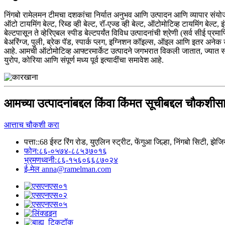
निंगबो रामेलमन टीमचा दशकांचा निर्यात अनुभव आणि उत्पादन आणि व्यापार संय
ऑटो टायमिंग बेल्ट, रिब्ड व्ही बेल्ट, रॉ-एज्ड व्ही बेल्ट, ऑटोमोटिव्ह टायमिंग बेल्ट,
बेल्टपासून ते व्हेरिएबल स्पीड बेल्टपर्यंत विविध उत्पादनांची श्रेणी (सर्व सीई 
बेअरिंग्ज, पुली, ब्रेक पॅड, स्पार्क प्लग, इग्निशन कॉइल्स, ऑइल आणि इतर अनेक उत
आहे. आमची ऑटोमोटिव्ह आफ्टरमार्केट उत्पादने जगभरात विकली जातात, ज्यात संपू
युरोप, कोरिया आणि संपूर्ण मध्य पूर्व इत्यादींचा समावेश आहे.
आमच्या उत्पादनांबद्दल किंवा किंमत सूचीबद्दल चौकशीसा
आत्ताच चौकशी करा
पत्ता::
68 ईस्ट रिंग रोड, युएलिन स्ट्रीट, फेंगुआ जिल्हा, निंगबो सिटी, झेजि
फोन:
८६-०५७४-८८५३७०१६
भ्रमणध्वनी:
८६-१५६०६६८७०२४
ई-मेल
anna@ramelman.com