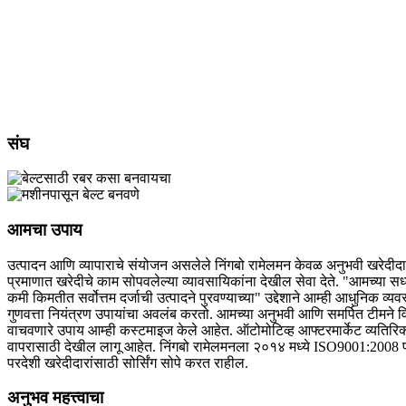
संघ
आमचा उपाय
उत्पादन आणि व्यापाराचे संयोजन असलेले निंगबो रामेलमन केवळ अनुभवी खरेदीदारां
प्रमाणात खरेदीचे काम सोपवलेल्या व्यावसायिकांना देखील सेवा देते. "आमच्या सध्य
कमी किमतीत सर्वोत्तम दर्जाची उत्पादने पुरवण्याच्या" उद्देशाने आम्ही आधुनिक व
गुणवत्ता नियंत्रण उपायांचा अवलंब करतो. आमच्या अनुभवी आणि समर्पित टीमने
वाचवणारे उपाय आम्ही कस्टमाइज केले आहेत. ऑटोमोटिव्ह आफ्टरमार्केट व्यतिरि
वापरासाठी देखील लागू आहेत. निंगबो रामेलमनला २०१४ मध्ये ISO9001:2008 प
परदेशी खरेदीदारांसाठी सोर्सिंग सोपे करत राहील.
अनुभव महत्त्वाचा