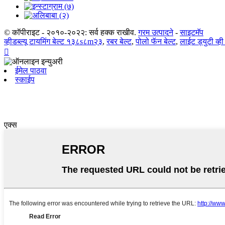
© कॉपीराइट - २०१०-२०२२: सर्व हक्क राखीव.
गरम उत्पादने
-
साइटमॅप
व्हीडब्ल्यू टायमिंग बेल्ट १३८s८m२३
,
रबर बेल्ट
,
पोलो फॅन बेल्ट
,
लाईट ड्युटी व्ही 

ईमेल पाठवा
स्काईप
एक्स